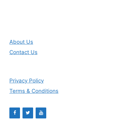
t
o
e
i
n
n
o
t
n
About Us
s
Contact Us
Privacy Policy
Terms & Conditions